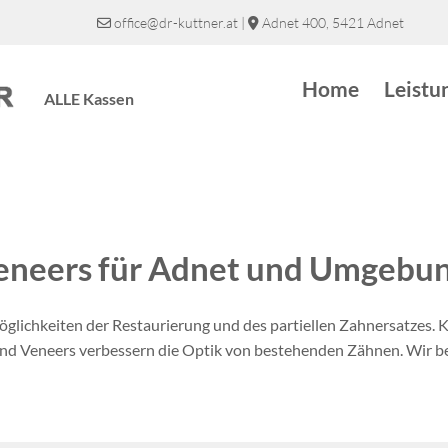
office@dr-kuttner.at
|
Adnet 400, 5421 Adnet


Home
Leistu
ALLE Kassen
eneers für Adnet und Umgebu
 Möglichkeiten der Restaurierung und des partiellen Zahnersatze
und Veneers verbessern die Optik von bestehenden Zähnen. Wir be