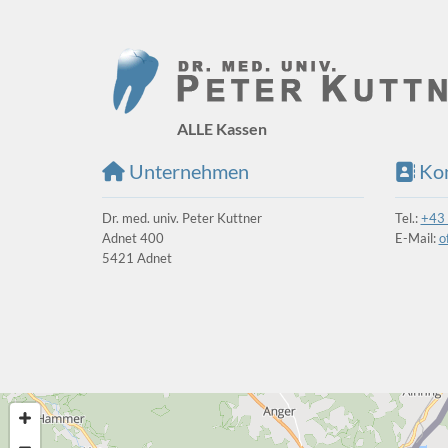
ALLE Kassen
Unternehmen
Kon


Dr. med. univ. Peter Kuttner
Tel.:
+43
Adnet 400
E-Mail:
o
5421 Adnet